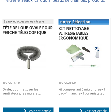
vitrerie: seaux, carquois, peaux de chamois, produits..
Seaux et accessoires vitrerie
TÊTE DE LOUP OVALE POUR
KIT NETTOYAGE
PERCHE TÉLESCOPIQUE
VITRES&TABLES
ERGONOMIQUE
Ref. 420177PU
Ref. 42021400
Ovale, pour nettoyer les
Kit comprenant 5 microfibres+1
ventilateurs, les murs etc.
pad+1 manche+1 pulvéristateur
Voir cet article
Voir cet article