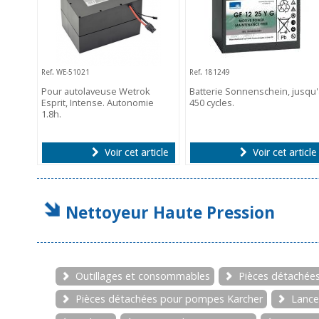
Ref. WE-51021
Ref. 181249
Pour autolaveuse Wetrok
Batterie Sonnenschein, jusqu'
Esprit, Intense. Autonomie
450 cycles.
1.8h.
Voir cet article
Voir cet article
Nettoyeur Haute Pression
Outillages et consommables
Pièces détachée
Pièces détachées pour pompes Karcher
Lance