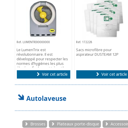
Ref. LUMENTRIX0000000
Ref. 172228
Le LumenTrix est
Sacs microfibre pour
révolutionnaire. Il est
aspirateur DUSTEAM 12P
développé pour respecter les
normes d’hygiènes les plus
élevées. Également très utile
pour éliminer les microbes et
Voir cet article
Voir cet article
les bactéries de
l’environnement.
Autolaveuse
Brosses
Plateaux porte-disque
Accessoir