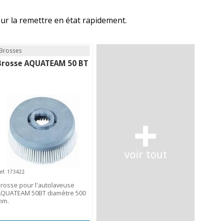
our la remettre en état rapidement.
Brosses
Brosse AQUATEAM 50 BT
+
voir tout
ef. 173422
rosse pour l'autolaveuse
AQUATEAM 50BT diamètre 500
mm.