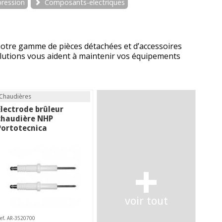
pression
Composants-electriques
notre gamme de pièces détachées et d’accessoires
olutions vous aident à maintenir vos équipements
Chaudières
Electrode brûleur
chaudière NHP
Portotecnica
+
voir tout
ef. AR-3520700