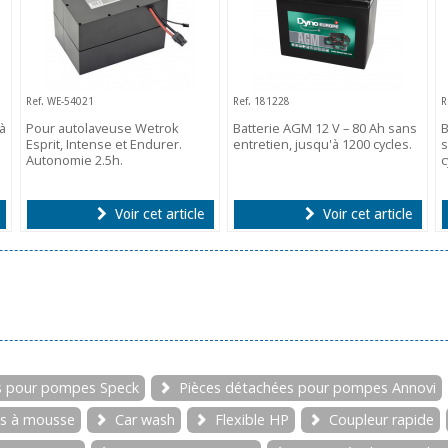
Ref. WE-54021
Ref. 181228
R
à
Pour autolaveuse Wetrok
Batterie AGM 12 V – 80 Ah sans
B
Esprit, Intense et Endurer.
entretien, jusqu'à 1200 cycles.
s
Autonomie 2.5h.
c
Voir cet article
Voir cet article
s pour pompes Speck
Pièces détachées pour pompes Annovi
s à mousse
Car wash
Flexible HP
Coupleur rapide