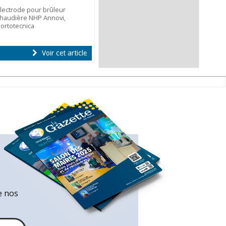
lectrode pour brûleur
haudière NHP Annovi,
ortotecnica
Voir cet article
e nos