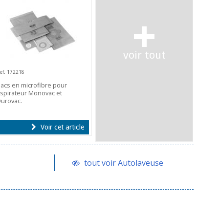
+
voir tout
ef. 172218
acs en microfibre pour
spirateur Monovac et
urovac.
Voir cet article
tout voir Autolaveuse