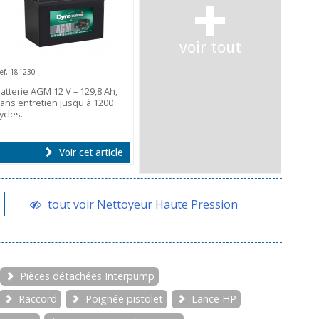
+
voir tout
ef. 181230
atterie AGM 12 V – 129,8 Ah,
ans entretien jusqu'à 1200
ycles.
Voir cet article
tout voir Nettoyeur Haute Pression
Pièces détachées Interpump
Raccord
Poignée pistolet
Lance HP