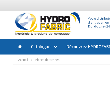
Votre distribut
d'entretien en
Dordogne
(24
Catalogue
Découvrez
HYDROFABR
Accueil
›
Pieces detachees