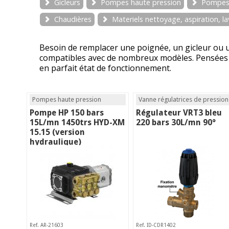
Gicleurs
Pompes haute pression
Pompes
Chaudières
Materiels nettoyage, aspiration, 
Besoin de remplacer une poignée, un gicleur ou u
compatibles avec de nombreux modèles. Pensées po
en parfait état de fonctionnement.
Pompes haute pression
Vanne régulatrices de pression
Pompe HP 150 bars
Régulateur VRT3 bleu
15L/mn 1450trs HYD-XM
220 bars 30L/mn 90°
15.15 (version
hydraulique)
Ref. AR-21603
Ref. ID-CDR1402