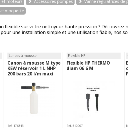
 et moteurs
Accessoires pompes
Vanne régulatrices de 
lave moquette
n flexible sur votre nettoyeur haute pression ? Découvrez 
ur une installation simple et une utilisation fiable, nos s
Lances à mousse
Flexible HP
Canon à mousse M type
Flexible HP THERMO
KEW réservoir 1 L NHP
diam 06 6 M
200 bars 20 l/m maxi
Ref. 176343
Ref. 510007
R