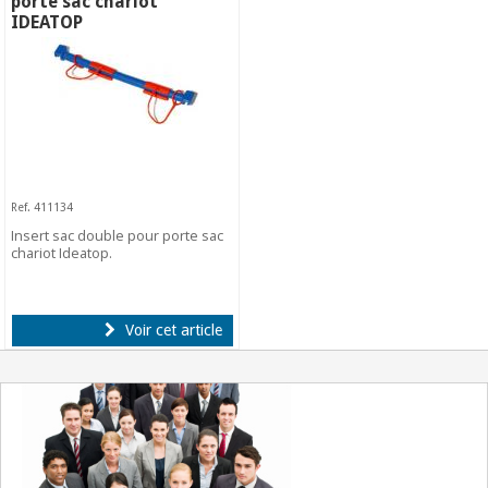
porte sac chariot
IDEATOP
Ref. 411134
Insert sac double pour porte sac
chariot Ideatop.
Voir cet article