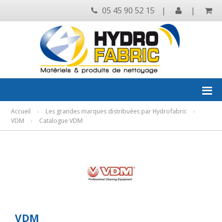
05 45 90 52 15
|
|
Accueil
›
Les grandes marques distribuées par Hydrofabric
›
VDM
›
Catalogue VDM
VDM