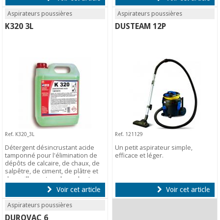
Aspirateurs poussières
Aspirateurs poussières
K320 3L
DUSTEAM 12P
Ref. K320_3L
Ref. 121129
Détergent désincrustant acide
Un petit aspirateur simple,
tamponné pour l'élimination de
efficace et léger.
dépôts de calcaire, de chaux, de
salpêtre, de ciment, de plâtre et
de rouille sur tous les sols et
surfaces résistantes aux acides,
Voir cet article
Voir cet article
grès cérame, sanitaires et
robinetterie.
Aspirateurs poussières
DUROVAC 6