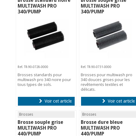
Brosse standard noire
Brosse souple grise
MULTIWASH PRO
MULTIWASH PRO
340/PUMP
340/PUMP
Ref. TR-90-0728-0000
Ref. TR-90-0731-0000
Brosses standards pour
Brosses pour multiwash pro
multiwash pro 340 noire pour
340 douces grises pour les
tous types de sols.
revêtements textiles et
délicats.
Voir cet article
Voir cet article
Brosses
Brosses
Brosse souple grise
Brosse dure bleue
MULTIWASH PRO
MULTIWASH PRO
440/PUMP
440/PUMP