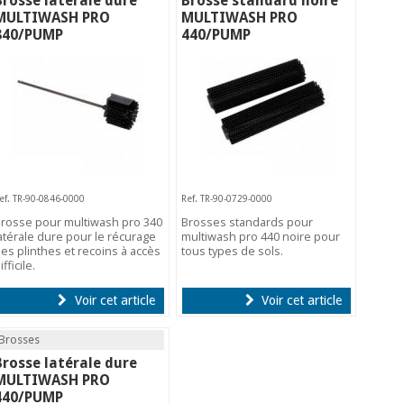
Brosse latérale dure
Brosse standard noire
MULTIWASH PRO
MULTIWASH PRO
340/PUMP
440/PUMP
ef. TR-90-0846-0000
Ref. TR-90-0729-0000
rosse pour multiwash pro 340
Brosses standards pour
atérale dure pour le récurage
multiwash pro 440 noire pour
es plinthes et recoins à accès
tous types de sols.
ifficile.
Voir cet article
Voir cet article
Brosses
Brosse latérale dure
MULTIWASH PRO
440/PUMP