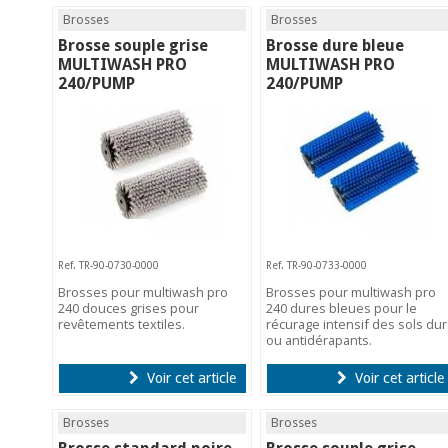
Brosses
Brosses
Brosse souple grise
Brosse dure bleue
MULTIWASH PRO
MULTIWASH PRO
240/PUMP
240/PUMP
Ref. TR-90-0730-0000
Ref. TR-90-0733-0000
Brosses pour multiwash pro
Brosses pour multiwash pro
240 douces grises pour
240 dures bleues pour le
revêtements textiles.
récurage intensif des sols dur
ou antidérapants.
Voir cet article
Voir cet article
Brosses
Brosses