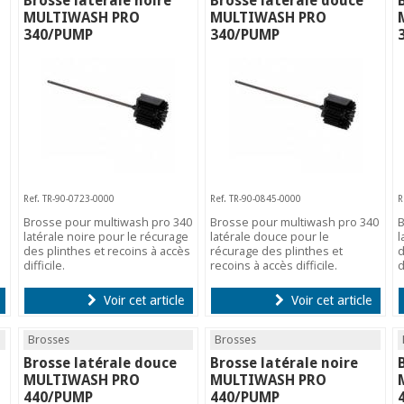
Brosse latérale noire
Brosse latérale douce
MULTIWASH PRO
MULTIWASH PRO
340/PUMP
340/PUMP
Ref. TR-90-0723-0000
Ref. TR-90-0845-0000
R
Brosse pour multiwash pro 340
Brosse pour multiwash pro 340
B
latérale noire pour le récurage
latérale douce pour le
l
des plinthes et recoins à accès
récurage des plinthes et
d
difficile.
recoins à accès difficile.
d
Voir cet article
Voir cet article
Brosses
Brosses
Brosse latérale douce
Brosse latérale noire
MULTIWASH PRO
MULTIWASH PRO
440/PUMP
440/PUMP