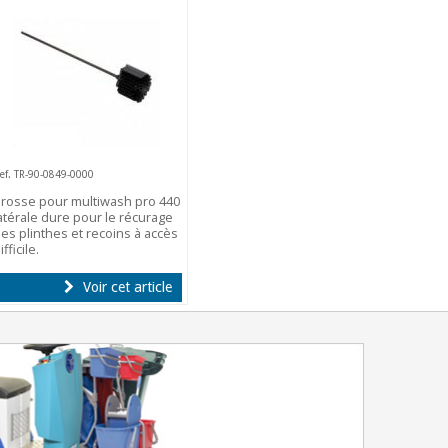
ef. TR-90-0849-0000
rosse pour multiwash pro 440
atérale dure pour le récurage
es plinthes et recoins à accès
ifficile.
Voir cet article