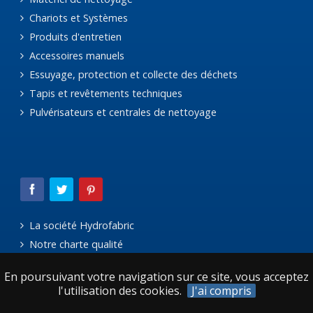
Chariots et Systèmes
Produits d'entretien
Accessoires manuels
Essuyage, protection et collecte des déchets
Tapis et revêtements techniques
Pulvérisateurs et centrales de nettoyage
La société Hydrofabric
Notre charte qualité
Le réseau Avanteam
En poursuivant votre navigation sur ce site, vous acceptez
Mentions légales
l'utilisation des cookies.
J'ai compris