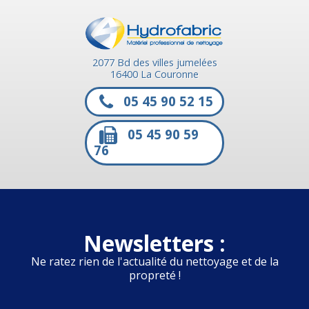
2077 Bd des villes jumelées
16400 La Couronne
05 45 90 52 15
05 45 90 59
76
Newsletters :
Ne ratez rien de l'actualité du nettoyage et de la
propreté !